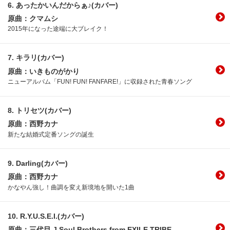
6.
あったかいんだからぁ♪(カバー)
原曲：クマムシ
2015年になった途端に大ブレイク！
7.
キラリ(カバー)
原曲：いきものがかり
ニューアルバム「FUN! FUN! FANFARE!」に収録された青春ソング
8.
トリセツ(カバー)
原曲：西野カナ
新たな結婚式定番ソングの誕生
9.
Darling(カバー)
原曲：西野カナ
かなやん強し！曲調を変え新境地を開いた1曲
10.
R.Y.U.S.E.I.(カバー)
原曲：三代目 J Soul Brothers from EXILE TRIBE