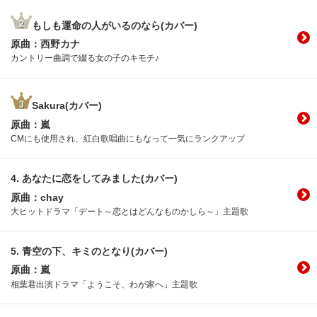
もしも運命の人がいるのなら(カバー)
原曲：西野カナ
カントリー曲調で綴る女の子のキモチ♪
Sakura(カバー)
原曲：嵐
CMにも使用され、紅白歌唱曲にもなって一気にランクアップ
4.
あなたに恋をしてみました(カバー)
原曲：chay
大ヒットドラマ「デート～恋とはどんなものかしら～」主題歌
5.
青空の下、キミのとなり(カバー)
原曲：嵐
相葉君出演ドラマ「ようこそ、わが家へ」主題歌