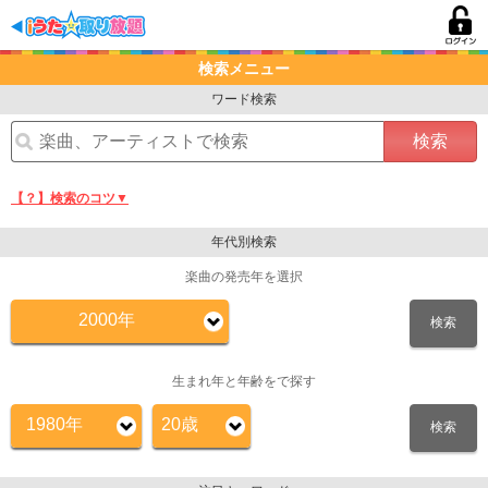
検索メニュー
ワード検索
検索
【？】検索のコツ▼
年代別検索
楽曲の発売年を選択
2000年
検索
生まれ年と年齢をで探す
1980年
20歳
検索