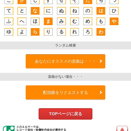
こ
さ
し
す
せ
そ
た
ち
つ
て
と
な
に
ぬ
ね
の
は
ひ
ふ
へ
ほ
ま
み
む
め
も
や
ゆ
よ
ら
り
る
れ
ろ
わ
ランダム検索
あなたにオススメの楽曲は・・・
楽曲がない場合・・・
配信曲をリクエストする
TOPページに戻る