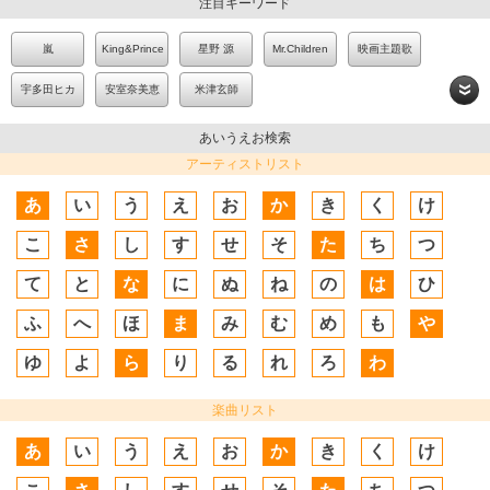
注目キーワード
嵐
King&Prince
星野 源
Mr.Children
映画主題歌
宇多田ヒカ
安室奈美恵
米津玄師
ル
あいうえお検索
アーティストリスト
あ
い
う
え
お
か
き
く
け
こ
さ
し
す
せ
そ
た
ち
つ
て
と
な
に
ぬ
ね
の
は
ひ
ふ
へ
ほ
ま
み
む
め
も
や
ゆ
よ
ら
り
る
れ
ろ
わ
楽曲リスト
あ
い
う
え
お
か
き
く
け