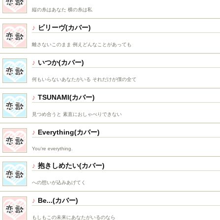
縦の糸はあなた 横の糸は私
ビリーヴ
離さないこのまま 例えどんなことがあっても
いつか
何もいらないあなたがいる それだけが僕の全て
TSUNAMI
見つめ合うと 素直におしゃべりできない
Everything
You're everything.
抱きしめたい
への想いが込みあげてく
Be...
もしもこの未来にあなたがいるのなら