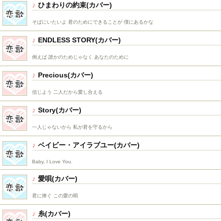
ひまわりの約束
そばにいたいよ 君のためにできることが 僕にあるかな
ENDLESS STORY
例えば 誰かのためじゃなく あなたのために
Precious
信じよう 二人だから愛し合える
Story
一人じゃないから 私が君を守るから
ベイビー・アイラブユー
Baby, I Love You.
愛唄
君に捧ぐ この愛の唄
糸