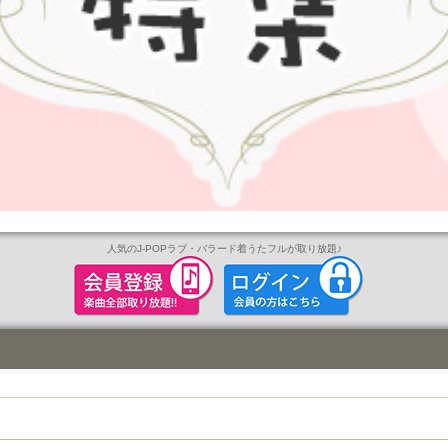
人気のJ-POP
ラブ・バラード
着うたフルが取り放題
♪