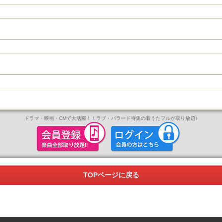
ドラマ・映画・CMで大活躍！！
ラブ・バラード特集
の着うたフルが取り放題
♪
TOPページに戻る