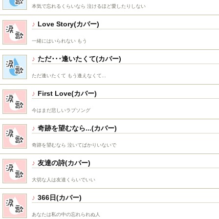
本気で忘れるくらいなら 泣けるほど愛したりしない
Love Story
一緒にはいられない もう
ただ･･･逢いたくて
ただ逢いたくて もう逢えなくて...
First Love
今はまだ悲しいラブソング
奇跡を望むなら...
奇跡を望むなら 泣いてばかりいないで
友達の詩
大切な人は友達くらいでいい
366日
あなたは私の中の忘れられぬ人